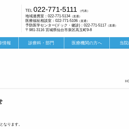
022-771-5111
TEL
（代表）
地域連携室：022-771-5134
（直通）
医療福祉相談室：022-771-5106
（直通）
予防医学センター(ドック・健診)：022-771-5117
（直通）
〒981-3116 宮城県仙台市泉区高玉町9-8
診情報
診療科・部門
医療機関の方へ
当院
H
せ
更となります。