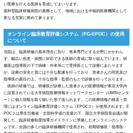
い医療を行える医師を育成してまいります。
基幹型臨床研修病院の責務として、地域における中核的医療機関として
更なる充実に努めて参ります。
オンライン臨床教育評価システム（PG-EPOC）の使用
について
当院は、臨床研修の基本理念に則り、将来専門とする分野にかかわら
ず、幅広い疾患・病態に対応できる医師の育成に取り組んでいます。研
修医は指導医の下で病棟・外来等にて受持医として診療にあたります
が、診療の安全と質には十分な配慮を行っており、患者さんの同意及び
指導医の責任の上、十分な指導・監督のもとで診療を行っております。
医師の研修では、研修医が診療した患者さんの医療情報が東京大学内
に設置されている大学病院医療情報ネットワークセンター（UMINセンタ
ー）に個人情報を取り除いた形で送られます。この医療情報の移送・管
理にはオンライン臨床教育評価システム（EPOC２）が使用されます。E
POC２は厚生労働省・文部科学省の支援の下、国立大学病院長会議が開
発した、臨床研修制度指導ガイドラインに準拠したオンラインのシステ
ムです。全国の多くの臨床研修機関で使用され、初期研修医・指導医・