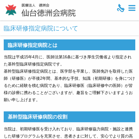
M
e
臨床研修指定病院について
n
u
臨床研修指定病院とは
当院は平成15年4月に、医師法第16条に基づき厚生労働省より指定され
た基幹型臨床研修指定病院です。
基幹型臨床研修指定病院とは、医学部を卒業し、医師免許を取得した医
師（研修医）が卒後2年間、基本的な手技、知識（初期研修）を身につけ
るために経験を積む病院であり、臨床研修医（臨床研修中の医師）が皆
様の診療に携わることがございますが、趣旨をご理解下さいますようお
願い申し上げます。
基幹型臨床研修病院の役割
当院は、初期研修医を受け入れており、臨床研修協力病院・施設と連携
した研修プログラムを充実させ、患者さまに対して、安心でより質の高