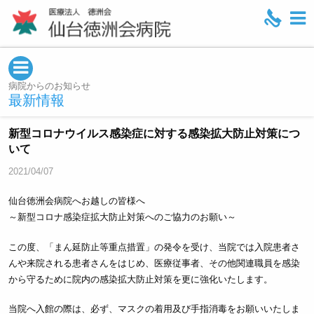
M
e
n
u
病院からのお知らせ
最新情報
新型コロナウイルス感染症に対する感染拡大防止対策につ
いて
2021/04/07
仙台徳洲会病院へお越しの皆様へ
～新型コロナ感染症拡大防止対策へのご協力のお願い～
この度、「まん延防止等重点措置」の発令を受け、当院では入院患者さ
んや来院される患者さんをはじめ、医療従事者、その他関連職員を感染
から守るために院内の感染拡大防止対策を更に強化いたします。
当院へ入館の際は、必ず、マスクの着用及び手指消毒をお願いいたしま