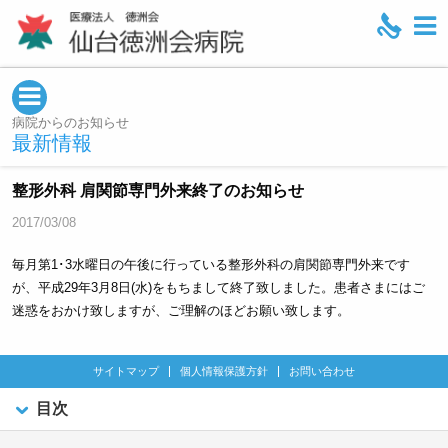
M
e
n
u
病院からのお知らせ
最新情報
整形外科 肩関節専門外来終了のお知らせ
2017/03/08
毎月第1･3水曜日の午後に行っている整形外科の肩関節専門外来です
が、平成29年3月8日(水)をもちまして終了致しました。患者さまにはご
迷惑をおかけ致しますが、ご理解のほどお願い致します。
サイトマップ
個人情報保護方針
お問い合わせ
目次