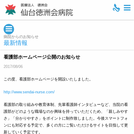
M
e
n
u
病院からのお知らせ
最新情報
看護部ホームページ公開のお知らせ
2017/08/06
この度、看護部ホームページを開設いたしました。
http://www.sendai-nurse.com/
看護部の取り組みや教育体制、先輩看護師インタビューなど、当院の看
護部がどのような職場なのか興味を持っていただくため、「親しみやす
さ」「分かりやすさ」をポイントに制作致しました。今後スマートフォ
ンにも対応する予定で、多くの方にご覧いただけるサイトを目指して更
新していく予定です。