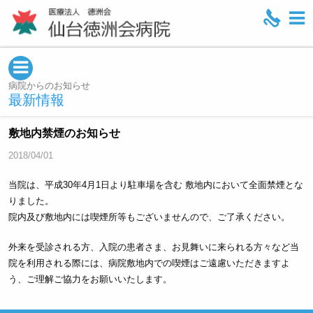
M
e
n
u
病院からのお知らせ
最新情報
敷地内禁煙のお知らせ
2018/04/01
当院は、平成30年4月1日より駐車場を含む 敷地内において全面禁煙とな
りました。
院内及び敷地内には喫煙所等もございませんので、ご了承ください。
外来を受診される方、入院の患者さま、お見舞いに来られる方々など当
院を利用される際には、病院敷地内での喫煙はご遠慮いただきますよ
う、ご理解ご協力をお願いいたします。