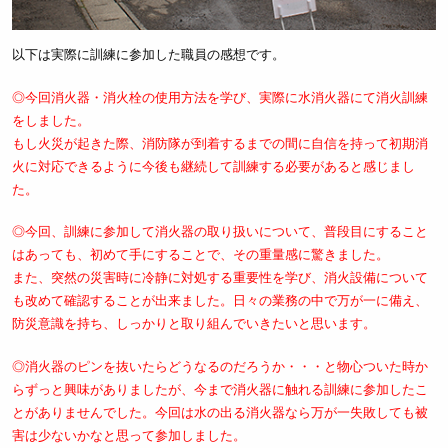
以下は実際に訓練に参加した職員の感想です。
◎今回消火器・消火栓の使用方法を学び、実際に水消火器にて消火訓練
をしました。
もし火災が起きた際、消防隊が到着するまでの間に自信を持って初期消
火に対応できるように今後も継続して訓練する必要があると感じまし
た。
◎今回、訓練に参加して消火器の取り扱いについて、普段目にすること
はあっても、初めて手にすることで、その重量感に驚きました。
また、突然の災害時に冷静に対処する重要性を学び、消火設備について
も改めて確認することが出来ました。日々の業務の中で万が一に備え、
防災意識を持ち、しっかりと取り組んでいきたいと思います。
◎消火器のピンを抜いたらどうなるのだろうか・・・と物心ついた時か
らずっと興味がありましたが、今まで消火器に触れる訓練に参加したこ
とがありませんでした。今回は水の出る消火器なら万が一失敗しても被
害は少ないかなと思って参加しました。