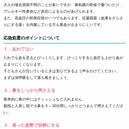
大人の場合原因不明のことが多いですが、鼻粘膜の乾燥で傷ついたり、
アレルギー性鼻炎など炎症によるものがあげられます。
また、高血圧の初発症状の一つでもあります。抗凝固薬（血液をさらさ
らにする薬）を内服している方も鼻血が止まりにくいです。
応急処置のポイントについて
１．あわてない
だれでも血を見るとびっくりします。びっくりすると血圧も上がり血が
止まりにくくなります。
子どもさんが泣いているときは安心できるよう声をかけてください。
まずは深呼吸をして落ち着きましょう。
２．鼻をしっかり押さえる
基本的に鼻の中にはティッシュなど入れません。
親指と人差し指で小鼻を５～10分間しっかりとつまんで押さえてくださ
い。
３．座った姿勢で安静にする