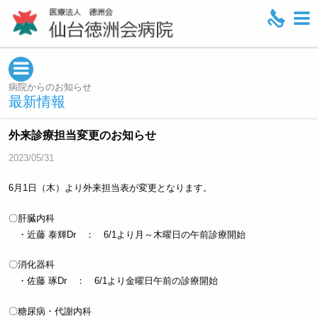
M
e
n
u
病院からのお知らせ
最新情報
外来診療担当変更のお知らせ
2023/05/31
6月1日（木）より外来担当表が変更となります。
〇肝臓内科
・近藤 泰輝Dr ： 6/1より月～木曜日の午前診療開始
〇消化器科
・佐藤 琢Dr ： 6/1より金曜日午前の診療開始
〇糖尿病・代謝内科