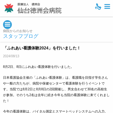
M
e
n
u
病院からのお知らせ
スタッフブログ
「ふれあい看護体験2024」を行いました！
2024/08/13
8月2日、8日にふれあい看護体験を行いました。
日本看護協会主催の「ふれあい看護体験」は、看護職を目指す学生さん
や一般の方たちが、病院や保健センターで看護体験を行うイベントで
す。当院では8月2日と8月8日の2回開催し、男女合わせて30名の高校生
が参加。そのうち2名は去年に続き今年も当院の看護体験に来てくれまし
た！
今年の看護体験は、バイタル測定とスマートベッドシステムへの入力、