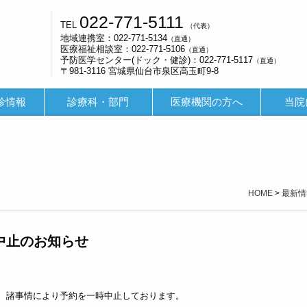
022-771-5111
TEL
（代表）
地域連携室：022-771-5134
（直通）
医療福祉相談室：022-771-5106
（直通）
予防医学センター(ドック・健診)：022-771-5117
（直通）
〒981-3116 宮城県仙台市泉区高玉町9-8
診情報
診療科・部門
医療機関の方へ
当院
HOME
>
最新情
中止のお知らせ
、諸事情により予約を一時中止しております。