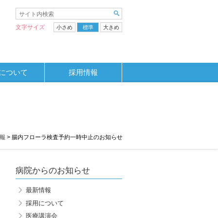
文字サイズ
小さめ
標準
大きめ
について
採用情報
報
>
腸内フローラ検査予約一時中止のお知らせ
病院からのお知らせ
最新情報
採用について
医療講演会