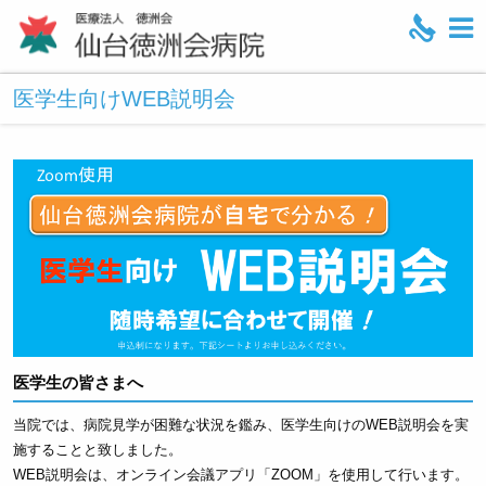
M
e
医学生向けWEB説明会
n
u
医学生の皆さまへ
当院では、病院見学が困難な状況を鑑み、医学生向けのWEB説明会を実
施することと致しました。
WEB説明会は、オンライン会議アプリ「ZOOM」を使用して行います。