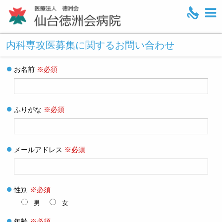
M
e
内科専攻医募集に関するお問い合わせ
n
u
お名前
※必須
ふりがな
※必須
メールアドレス
※必須
性別
※必須
男
女
年齢
※必須