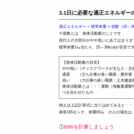
3.1日に必要な適正エネルギー
適正エネルギー = 標準体重 × 係数（25～3
※係数とは 身体活動量のことです
現代人の大部分がやや低いにあてはまりま
標準体重1㎏当たり、25～30kcalが目安で
【身体活動量の目安】
やや低い（ディスクワークが主な人・主
適度 （立ち仕事が多い職業：農作業・漁
高い （力仕事の多い職業：土木建築業
身体活動量とは・・・運動（有酸素運動
つを合わせたもの
例えば上記計算式に当てはめてみると・・
身長165センチ、体重65㎏ の人の場合は
①BMIを計算しましょう