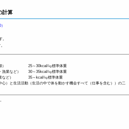
の計算
0）
す。
す。
婦） 25～30kcal/㎏標準体重
業など） 30～35kcal/㎏標準体重
など） 35～kcal/㎏標準体重
中心）と生活活動（生活の中で体を動かす機会すべて（仕事を含む））の二
・
、