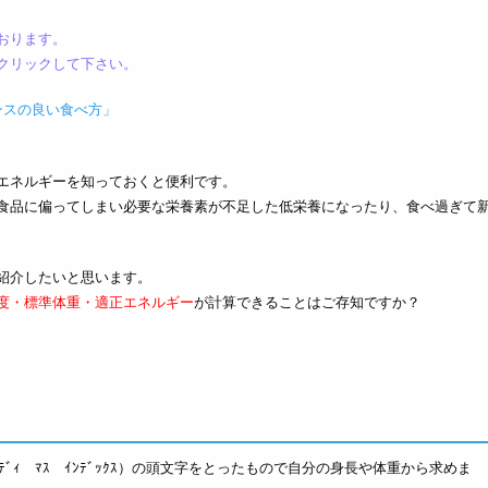
おります。
クリックして下さい。
ンスの良い食べ方」
」
エネルギーを知っておくと便利です。
食品に偏ってしまい必要な栄養素が不足した低栄養になったり、食べ過ぎて
紹介したいと思います。
度・標準体重・適正エネルギー
が計算できることはご存知ですか？
 ﾎﾞﾃﾞｨ ﾏｽ ｲﾝﾃﾞｯｸｽ）の頭文字をとったもので自分の身長や体重から求めま