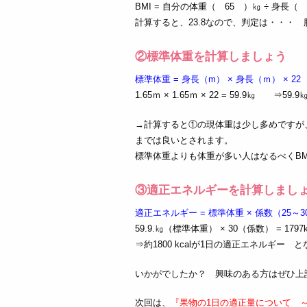
BMI = 自分の体重（ 65 ）㎏ ÷ 身長（ 
計算すると、23.8なので、判定は・・・ 
②標準体重を計算しましょう
標準体重 = 身長（m） × 身長（ｍ） × 22
1.65ｍ × 1.65ｍ × 22 = 59.9㎏ ⇒
→計算すると①の現体重は少し多めですが、
までは良いとされます。
標準体重よりも体重が多い人はなるべくBM
③適正エネルギーを計算しまし
適正エネルギー = 標準体重 × 係数（25～3
59.9.㎏（標準体重） × 30（係数） = 1797k
⇒約1800 kcalが1日の適正エネルギー 
いかがでしたか？ 興味のある方はぜひ上
次回は、
『果物の1日の適正量について 