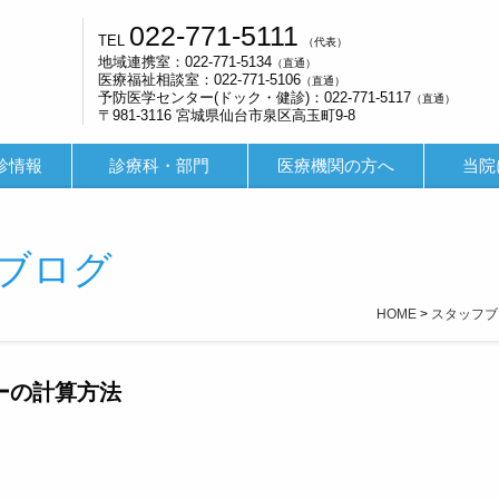
022-771-5111
TEL
（代表）
地域連携室：022-771-5134
（直通）
医療福祉相談室：022-771-5106
（直通）
予防医学センター(ドック・健診)：022-771-5117
（直通）
〒981-3116 宮城県仙台市泉区高玉町9-8
診情報
診療科・部門
医療機関の方へ
当院
ブログ
HOME
>
スタッフブ
ーの計算方法