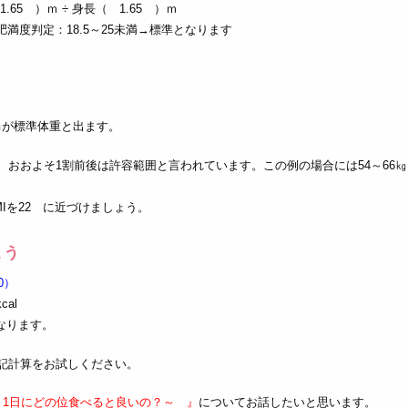
1.65 ）ｍ ÷ 身長（ 1.65 ）ｍ
肥満度判定：18.5～25未満→標準となります
59.9㎏が標準体重と出ます。
おおよそ1割前後は許容範囲と言われています。この例の場合には54～66㎏
Iを22 に近づけましょう。
ょう
0）
cal
となります。
記計算をお試しください。
～1日にどの位食べると良いの？～ 』
についてお話したいと思います。