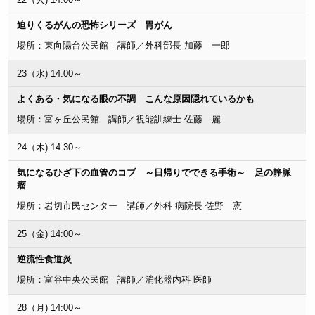
迫りくるがんの恐怖シリーズ 胃がん
場所：東向陽台公民館 講師／外科部長 加藤 一郎
23（水) 14:00～
よくある・気になる眼の不調 こんな原因隠れているかも
場所：富ヶ丘公民館 講師／視能訓練士 佐藤 麗
24（木) 14:30～
気になるひざ下の血管のコブ ～日帰りでできる手術～ 足の静脈
瘤
場所：岩切市民センター 講師／外科 病院長 佐野 憲
25（金) 14:00～
逆流性食道炎
場所：富谷中央公民館 講師／消化器内科 医師
28（月) 14:00～