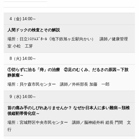
4（金) 14:00～
人間ドックの検査とその解説
場所：日立ｼｽﾃﾑｽﾞﾎｰﾙ（地下鉄旭ヶ丘駅向かい） 講師／健康管理
室 小松 工芽
8（火) 14:00～
①切らずに治る「痔」の治療 ②足のむくみ、だるさの原因～下肢
静脈瘤～
場所：貝ケ森市民センター 講師／外科部長 加藤 一郎
9（水) 14:00～
首の痛み手のしびれありませんか？ なぜか日本人に多い難病～頚椎
後縦靭帯骨化症～
場所：宮城野区中央市民センター 講師／脳神経外科 総長 門間 文
行