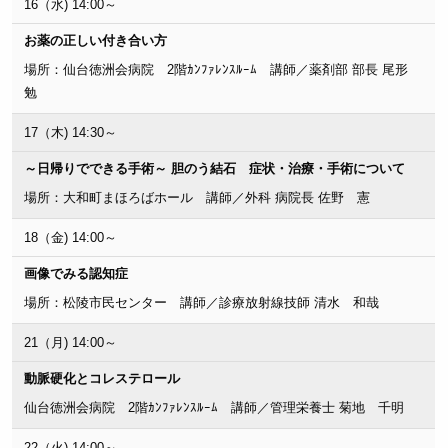
16（水) 14:00～
お薬の正しい付き合い方
場所：仙台徳洲会病院 2階ｶﾝﾌｧﾚﾝｽﾙｰﾑ 講師／薬剤部 部長 尾形
勉
17（木) 14:30～
～日帰りでできる手術～ 胆のう結石 症状・治療・手術について
場所：大和町まほろばホール 講師／外科 病院長 佐野 憲
18（金) 14:00～
画像でみる認知症
場所：松陵市民センター 講師／診療放射線技師 清水 和哉
21（月) 14:00～
動脈硬化とコレステロール
仙台徳洲会病院 2階ｶﾝﾌｧﾚﾝｽﾙｰﾑ 講師／管理栄養士 菊地 千明
22（火) 14:00～