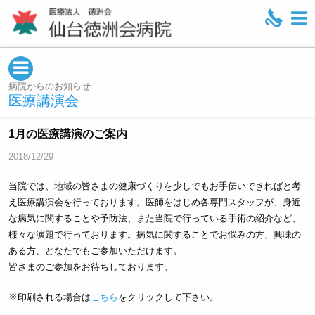
M
e
n
u
病院からのお知らせ
医療講演会
1月の医療講演のご案内
2018/12/29
当院では、地域の皆さまの健康づくりを少しでもお手伝いできればと考
え医療講演会を行っております。医師をはじめ各専門スタッフが、身近
な病気に関することや予防法、また当院で行っている手術の紹介など、
様々な演題で行っております。病気に関することでお悩みの方、興味の
ある方、どなたでもご参加いただけます。
皆さまのご参加をお待ちしております。
※印刷される場合は
こちら
をクリックして下さい。