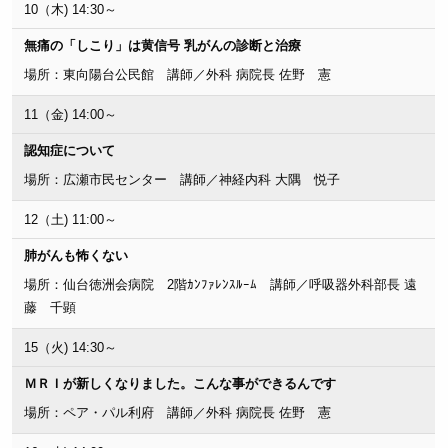
10（木) 14:30～
無痛の「しこり」は黄信号 乳がんの診断と治療
場所：東向陽台公民館 講師／外科 病院長 佐野 憲
11（金) 14:00～
認知症について
場所：広瀬市民センター 講師／神経内科 大隅 悦子
12（土) 11:00～
肺がんも怖くない
場所：仙台徳洲会病院 2階ｶﾝﾌｧﾚﾝｽﾙｰﾑ 講師／呼吸器外科部長 遠
藤 千顕
15（火) 14:30～
ＭＲＩが新しくなりました。こんな事ができるんです
場所：ペア・パル利府 講師／外科 病院長 佐野 憲