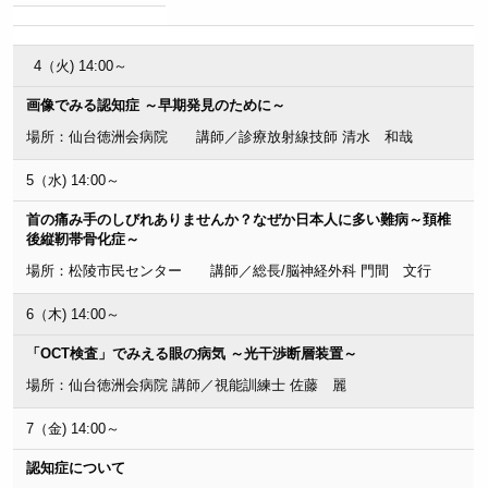
4（火) 14:00～
画像でみる認知症 ～早期発見のために～
場所：仙台徳洲会病院 講師／診療放射線技師 清水 和哉
5（水) 14:00～
首の痛み手のしびれありませんか？なぜか日本人に多い難病～頚椎
後縦靭帯骨化症～
場所：松陵市民センター 講師／総長/脳神経外科 門間 文行
6（木) 14:00～
「OCT検査」でみえる眼の病気 ～光干渉断層装置～
場所：仙台徳洲会病院 講師／視能訓練士 佐藤 麗
7（金) 14:00～
認知症について