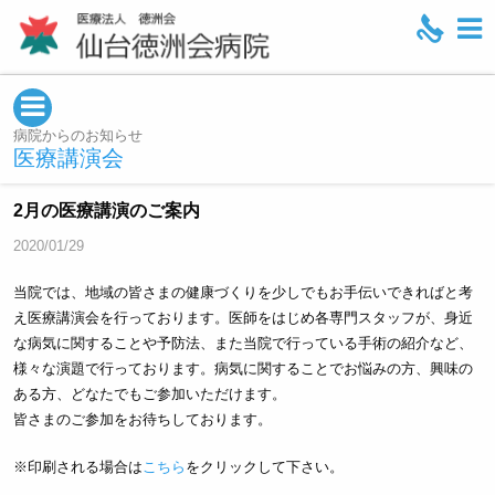
M
e
n
u
病院からのお知らせ
医療講演会
2月の医療講演のご案内
2020/01/29
当院では、地域の皆さまの健康づくりを少しでもお手伝いできればと考
え医療講演会を行っております。医師をはじめ各専門スタッフが、身近
な病気に関することや予防法、また当院で行っている手術の紹介など、
様々な演題で行っております。病気に関することでお悩みの方、興味の
ある方、どなたでもご参加いただけます。
皆さまのご参加をお待ちしております。
※印刷される場合は
こちら
をクリックして下さい。