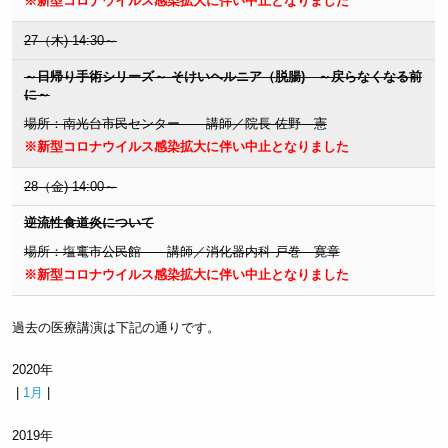
※新型コロナウイルス感染拡大に伴い中止となりました
27（木) 14:30～
～日帰り手術シリーズ～ そけいヘルニア（脱腸) ～戻らなくなる前
に～
場所：南光台市民センター 講師／院長 佐野 憲
※新型コロナウイルス感染拡大に伴い中止となりました
28（金) 14:00～
逆流性食道炎について
場所：塩竃市公民館 講師／消化器内科 戸巻 寛章
※新型コロナウイルス感染拡大に伴い中止となりました
過去の医療講演は下記の通りです。
2020年
|
1月
|
2019年