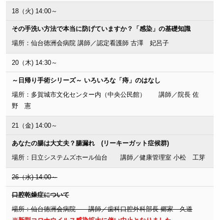
18（火) 14:00～
その手洗い方法で本当に防げていますか？「感染」の基礎知識
場所：仙台徳洲会病院 講師／認定看護師 古澤 妃呂子
20（木) 14:30～
～日帰り手術シリーズ～ いろいろな「痔」のはなし
場所：多賀城市文化センター内（中央公民館） 講師／院長 佐
野 憲
21（金) 14:00～
あなたの腸は大丈夫？腸漏れ (リーキーガット症候群)
場所：日立システムズホール仙台 講師／健康管理室 小松 工芽
26（水) 14:00～
口腔乾燥症について
場所：仙台徳洲会病院 講師／歯科口腔外科部長 郷家 久道