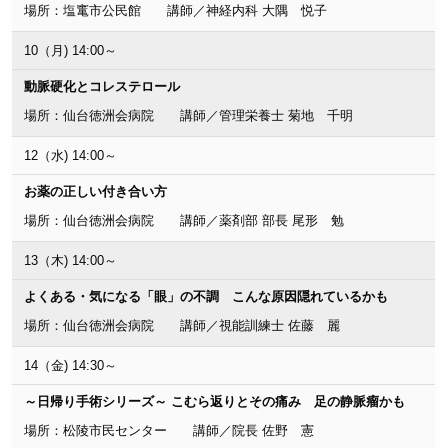
場所：塩竃市公民館 講師／神経内科 大隅 悦子
10（月) 14:00～
動脈硬化とコレステロール
場所：仙台徳洲会病院 講師／管理栄養士 菊地 千明
12（水) 14:00～
お薬の正しい付き合い方
場所：仙台徳洲会病院 講師／薬剤部 部長 尾形 勉
13（木) 14:00～
よくある・気になる「眼」の不調 こんな原因隠れているかも
場所：仙台徳洲会病院 講師／視能訓練士 佐藤 麗
14（金) 14:30～
～日帰り手術シリーズ～ こむら返りとその痛み 足の静脈瘤かも
場所：松陵市民センター 講師／院長 佐野 憲